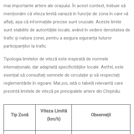
mai importante artere ale orașului. În acest context, trebuie să
menționăm că viteza limită variază în funcție de zona în care vă
aflați, așa că informațiile precise sunt cruciale. Aceste limite
sunt stabilite de autoritățile locale, având în vedere densitatea de
trafic și natura zonei, pentru a asigura siguranța tuturor
participanților la trafic.
Tipologia limitelor de viteză este inspirată de normele
internaționale, dar adaptată specificităților locale. Astfel, este
esențial să consultați semnele de circulație și să respectați
reglementările în vigoare. Mai jos, iată o tabelă relevantă care
prezintă limitele de viteză pe principalele artere din Chișinău:
Viteza Limită
Tip Zonă
Observații
(km/h)