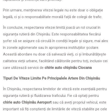
Prin urmare, menținerea vitezei legale nu este doar o obligație
legală, ci și o responsabilitate morală față de colegii de trafic.
În concluzie, respectarea vitezei limită joacă un rol crucial în
siguranța rutieră din Chișinău. Este responsabilitatea fiecărui
șofer să se asigure că circulă în condiții legale și sigure, mai ales
în zonele aglomerate sau în aproprierea instituțiilor școlare.
Această abordare nu doar că salvează vieți, ci și îmbunătățește
calitatea vieții urbane, facilitând călătoriile pentru toți, inclusiv cei
care utilizează servicii de
chirie auto chișinău Ciocana
Tipuri De Viteze Limite Pe Principalele Artere Din Chișinău
În Chișinău, respectarea limitelor de viteză este esențială pentru
siguranța rutieră și fluidizarea traficului. Fie că optați pentru
chirie auto Chișinău
Aeroport
sau că aveți propriul vehicul, este
important să fiți conștienți de limitările de viteză stabilite pe cele