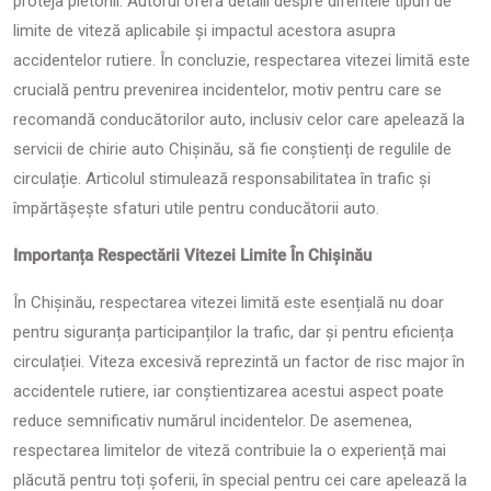
proteja pietonii. Autorul oferă detalii despre diferitele tipuri de
limite de viteză aplicabile și impactul acestora asupra
accidentelor rutiere. În concluzie, respectarea vitezei limită este
crucială pentru prevenirea incidentelor, motiv pentru care se
recomandă conducătorilor auto, inclusiv celor care apelează la
servicii de chirie auto Chișinău, să fie conștienți de regulile de
circulație. Articolul stimulează responsabilitatea în trafic și
împărtășește sfaturi utile pentru conducătorii auto.
Importanța Respectării Vitezei Limite În Chișinău
În Chișinău, respectarea vitezei limită este esențială nu doar
pentru siguranța participanților la trafic, dar și pentru eficiența
circulației. Viteza excesivă reprezintă un factor de risc major în
accidentele rutiere, iar conștientizarea acestui aspect poate
reduce semnificativ numărul incidentelor. De asemenea,
respectarea limitelor de viteză contribuie la o experiență mai
plăcută pentru toți șoferii, în special pentru cei care apelează la