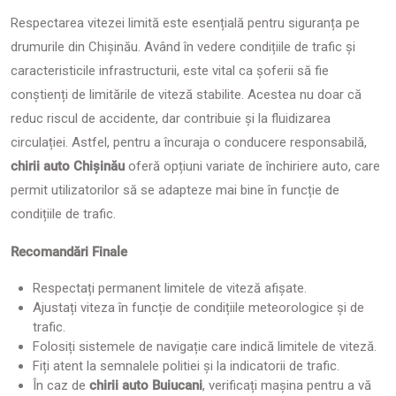
Respectarea vitezei limită este esențială pentru siguranța pe
drumurile din Chișinău. Având în vedere condițiile de trafic și
caracteristicile infrastructurii, este vital ca șoferii să fie
conștienți de limitările de viteză stabilite. Acestea nu doar că
reduc riscul de accidente, dar contribuie și la fluidizarea
circulației. Astfel, pentru a încuraja o conducere responsabilă,
chirii auto Chișinău
oferă opțiuni variate de închiriere auto, care
permit utilizatorilor să se adapteze mai bine în funcție de
condițiile de trafic.
Recomandări Finale
Respectați permanent limitele de viteză afișate.
Ajustați viteza în funcție de condițiile meteorologice și de
trafic.
Folosiți sistemele de navigație care indică limitele de viteză.
Fiți atent la semnalele politiei și la indicatorii de trafic.
În caz de
chirii auto Buiucani
, verificați mașina pentru a vă