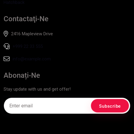
Hatchback
Contactaţi-Ne
2416 Mapleview Drive
+999 22 33 555
info@example.com
Abonați-Ne
Stay update with us and get offer!