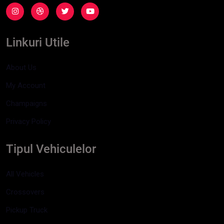
Linkuri Utile
About Us
My Account
Champaigns
Privacy Policy
Tipul Vehiculelor
All Vehicles
Crossovers
Pickup Truck