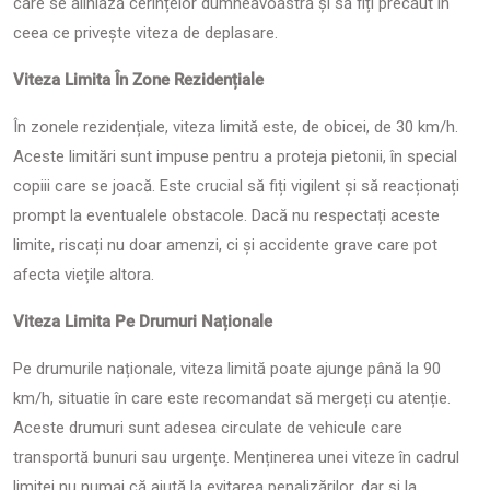
care se aliniază cerințelor dumneavoastră și să fiți precaut în
ceea ce privește viteza de deplasare.
Viteza Limita În Zone Rezidențiale
În zonele rezidențiale, viteza limită este, de obicei, de 30 km/h.
Aceste limitări sunt impuse pentru a proteja pietonii, în special
copiii care se joacă. Este crucial să fiți vigilent și să reacționați
prompt la eventualele obstacole. Dacă nu respectați aceste
limite, riscați nu doar amenzi, ci și accidente grave care pot
afecta viețile altora.
Viteza Limita Pe Drumuri Naționale
Pe drumurile naționale, viteza limită poate ajunge până la 90
km/h, situatie în care este recomandat să mergeți cu atenție.
Aceste drumuri sunt adesea circulate de vehicule care
transportă bunuri sau urgențe. Menținerea unei viteze în cadrul
limitei nu numai că ajută la evitarea penalizărilor, dar și la