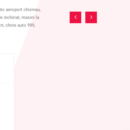
auto aeroport chisinau,
e inchiriat, masini la
rt, chirie auto 999,
Dimitri
Chirie auto
5 stele din 20 de recenzii
Recomand cu încredere acest serviciu de
chirie auto! Sunt mereu punctuali,
profesioniști și foarte amabili. Mașinile sunt
într-o stare excelentă, iar prețurile sunt