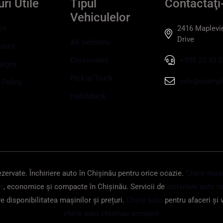
ri Utile
Tipul
Contactaţi
Vehiculelor
Us
2416 Maplevi
Drive
All Vehicles
ount
Crossovers
+999 22 33 5
aigns
Pickup Truck
info@examp
 Policy
Hatchback
ezervate. Închiriere auto în Chișinău pentru orice ocazie.
Chirie mași
ux
, economice și compacte în Chișinău. Servicii de
închiriere auto r
e disponibilitatea mașinilor și prețuri.
Chirie auto
pentru afaceri și 
chirie auto chisinau aeroport