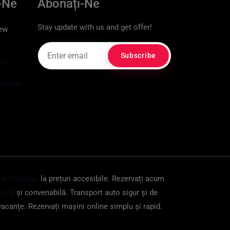
-Ne
Abonați-Ne
Stay update with us and get offer!
ew
55
le.com
ni Chisinau
la prețuri accesibile. Rezervați acum
apidă
și convenabilă. Transport auto sigur și de
vacanțe. Rezervați mașini online simplu și rapid.