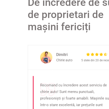
De încredere de s
de proprietari de
mașini fericiți
Dimitri
Chirie auto
recenzii
5 stele din 20 de rece
cest
Recomand cu încredere acest serviciu de
Sunt
chirie auto! Sunt mereu punctuali,
ști și
profesioniști și foarte amabili. Mașinile s
În
într-o stare excelentă, iar prețurile sunt