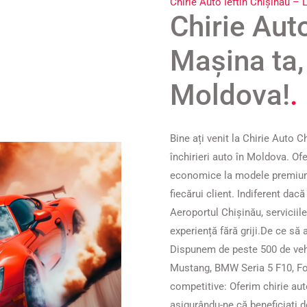
Chirie Auto Ieftin Chișinău – 
Chirie Aut
Mașina ta, 
Moldova!
.
​Bine ați venit la Chirie Auto C
închirieri auto în Moldova. Of
economice la modele premium ș
fiecărui client. Indiferent dac
Aeroportul Chișinău, serviciile
experiență fără griji.​ De ce să
Dispunem de peste 500 de veh
Mustang, BMW Seria 5 F10, Fo
competitive: Oferim chirie auto
asigurându-ne că beneficiați d