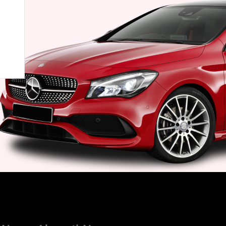
accesibile. Dacă cauți o soluție sigură pentru
închirieri auto în Chișinău sau la aeroport,
aici e locul potrivit!