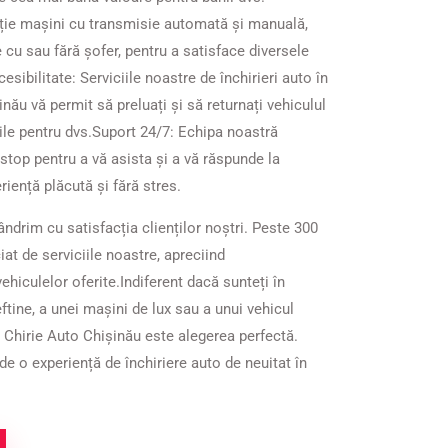
ziție mașini cu transmisie automată și manuală,
 cu sau fără șofer, pentru a satisface diversele
ccesibilitate: Serviciile noastre de închirieri auto în
nău vă permit să preluați și să returnați vehiculul
ile pentru dvs.​ Suport 24/7: Echipa noastră
stop pentru a vă asista și a vă răspunde la
riență plăcută și fără stres.
ndrim cu satisfacția clienților noștri. Peste 300
iat de serviciile noastre, apreciind
hiculelor oferite.​ Indiferent dacă sunteți în
eftine, a unei mașini de lux sau a unui vehicul
e, Chirie Auto Chișinău este alegerea perfectă.
de o experiență de închiriere auto de neuitat în