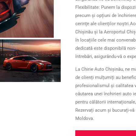
Flexibilitate: Punem la dispo
precum și opțiuni de închiriere
cerințe ale clienților noștri.​ A
Chișinău și la Aeroportul Chiși
în locațiile cele mai convenab
dedicată este disponibilă non-
întrebări, asigurându-vă o expe
La Chirie Auto Chișinău, ne mâ
de clienți mulțumiți au benefic
profesionalismul și calitatea ve
căutarea unei închirieri auto i
pentru călătorii internațional
Rezervați acum și bucurați-vă 
Moldova.