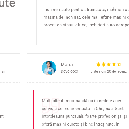
ute
inchirieri auto pentru strainatate, inchirieri 
masina de inchiriat, cele mai ieftine masini d
procat chisinau ieftine, inchirieri auto aeropo
Maria
Developer
nzii
5 stele din 20 de recenzii
Mulți clienți recomandă cu încredere acest
serviciu de închirieri auto în Chișinău! Sunt
unt
întotdeauna punctuali, foarte profesioniști și
oferă mașini curate și bine întreținute. În