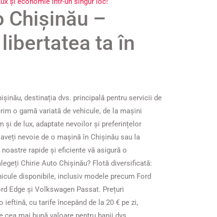
Lux și economie într-un singur loc!
o Chișinău –
libertatea ta în
hișinău, destinația dvs. principală pentru servicii de
erim o gamă variată de vehicule, de la mașini
i de lux, adaptate nevoilor și preferințelor
ă aveți nevoie de o mașină în Chișinău sau la
 noastre rapide și eficiente vă asigură o
 alegeți Chirie Auto Chișinău? Flotă diversificată:
icule disponibile, inclusiv modele precum Ford
rd Edge și Volkswagen Passat. Prețuri
 ieftină, cu tarife începând de la 20 € pe zi,
e cea mai bună valoare pentru banii dvs.