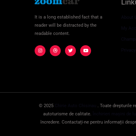
Linku
It is a long established fact that a
About 
reader will be distracted by the
My Acc
readable content.
Champ
Privacy
© 2025
Chirie Auto Chisinau
. Toate drepturile r
autoturisme de calitate.
Închirieri mașini de l
încredere. Contactați-ne pentru informații despr