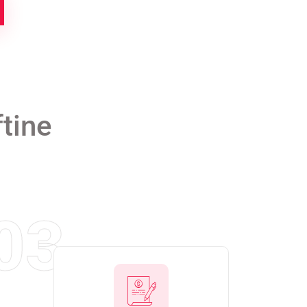
ftine
03