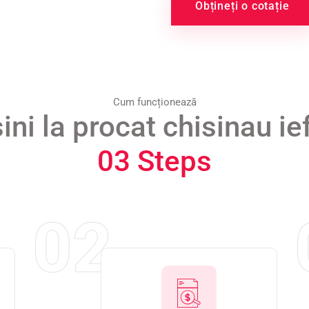
Obțineți o cotație
Cum funcționează
ni la procat chisinau ie
03 Steps
02