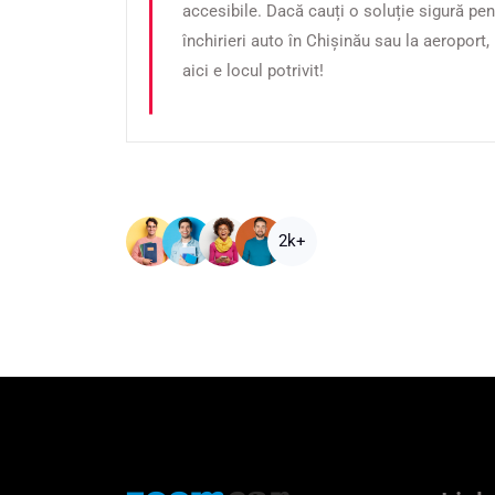
ă ești
accesibile. Dacă cauți o soluție sigură pen
e
închirieri auto în Chișinău sau la aeroport,
a
aici e locul potrivit!
2k+