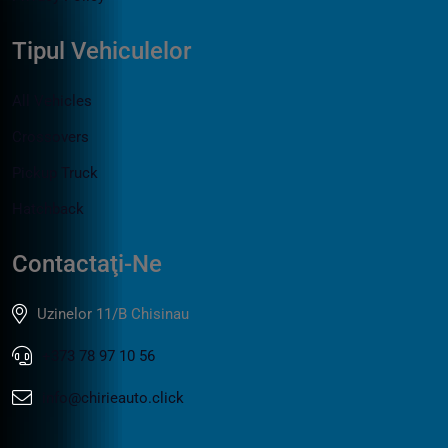
Tipul Vehiculelor
All Vehicles
Crossovers
Pickup Truck
Hatchback
Contactaţi-Ne
Uzinelor 11/B Chisinau
+373 78 97 10 56
info@chirieauto.click