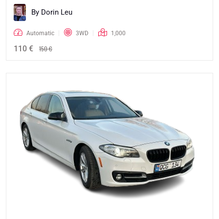
By Dorin Leu
Automatic
3WD
1,000
110 €
150 €