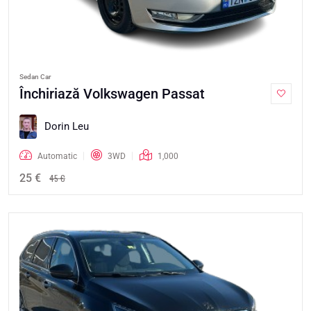
Sedan Car
Închiriază Volkswagen Passat
Dorin Leu
Automatic
3WD
1,000
25 €
45 €