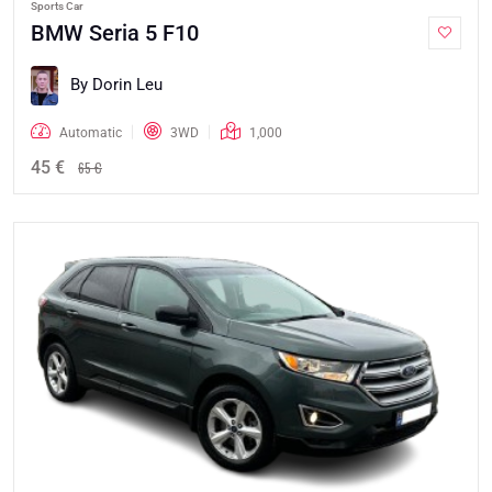
Sports Car
BMW Seria 5 F10
By Dorin Leu
Automatic
3WD
1,000
45 €
65 €