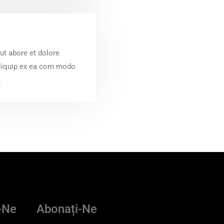
ut abore et dolore
aliquip ex ea com modo
.
-Ne
Abonați-Ne