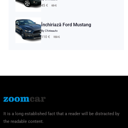
60 €
45 €
Închiriază Ford Mustang
By Chirieauto
150 €
110 €
It is a long established fact that a reader will be distracted by
the readable content.