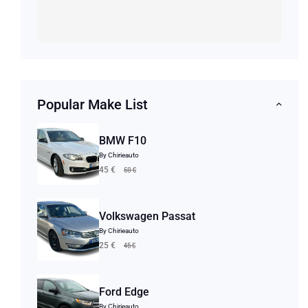
Popular Make List
BMW F10
By Chirieauto
60 €
45 €
Volkswagen Passat
By Chirieauto
45 €
25 €
Ford Edge
By Chirieauto