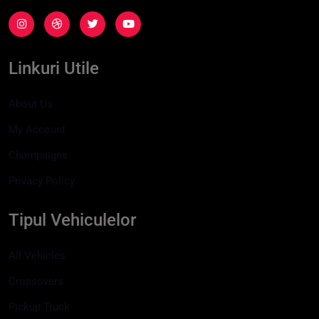
Linkuri Utile
About Us
My Account
Champaigns
Privacy Policy
Tipul Vehiculelor
All Vehicles
Crossovers
Pickup Truck