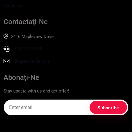
Hatchback
Contactaţi-Ne
2416 Mapleview Drive
+999 22 33 555
info@example.com
Abonați-Ne
Stay update with us and get offer!