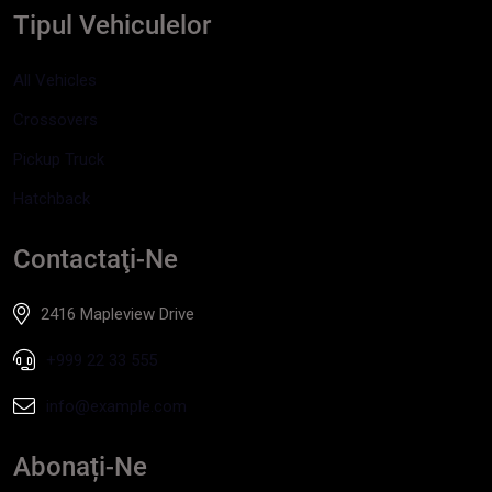
Tipul Vehiculelor
All Vehicles
Crossovers
Pickup Truck
Hatchback
Contactaţi-Ne
2416 Mapleview Drive
+999 22 33 555
info@example.com
Abonați-Ne