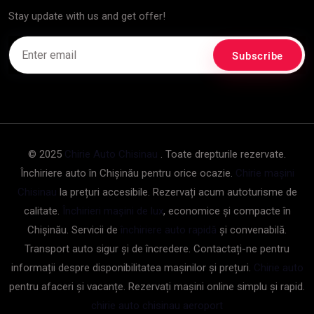
Stay update with us and get offer!
© 2025
Chirie Auto Chisinau
. Toate drepturile rezervate.
Închiriere auto în Chișinău pentru orice ocazie.
Chirie mașini
Chisinau
la prețuri accesibile. Rezervați acum autoturisme de
calitate.
Închirieri mașini de lux
, economice și compacte în
Chișinău. Servicii de
închiriere auto rapidă
și convenabilă.
Transport auto sigur și de încredere. Contactați-ne pentru
informații despre disponibilitatea mașinilor și prețuri.
Chirie auto
pentru afaceri și vacanțe. Rezervați mașini online simplu și rapid.
chirie auto chisinau aeroport