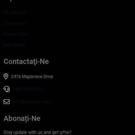
All Vehicles
Crossovers
Pickup Truck
Hatchback
Contactaţi-Ne
2416 Mapleview Drive
+999 22 33 555
info@example.com
Abonați-Ne
Stay update with us and get offer!