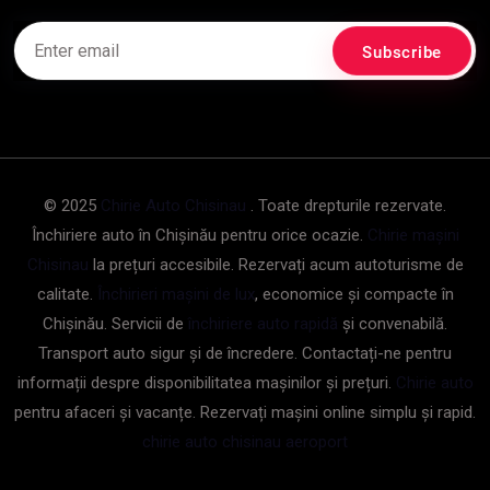
© 2025
Chirie Auto Chisinau
. Toate drepturile rezervate.
Închiriere auto în Chișinău pentru orice ocazie.
Chirie mașini
Chisinau
la prețuri accesibile. Rezervați acum autoturisme de
calitate.
Închirieri mașini de lux
, economice și compacte în
Chișinău. Servicii de
închiriere auto rapidă
și convenabilă.
Transport auto sigur și de încredere. Contactați-ne pentru
informații despre disponibilitatea mașinilor și prețuri.
Chirie auto
pentru afaceri și vacanțe. Rezervați mașini online simplu și rapid.
chirie auto chisinau aeroport