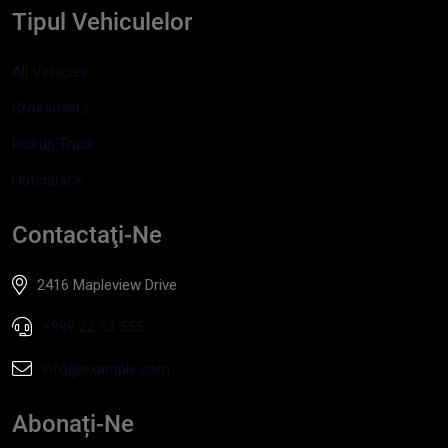
Tipul Vehiculelor
All Vehicles
Crossovers
Pickup Truck
Hatchback
Contactaţi-Ne
2416 Mapleview Drive
+999 22 33 555
info@example.com
Abonați-Ne