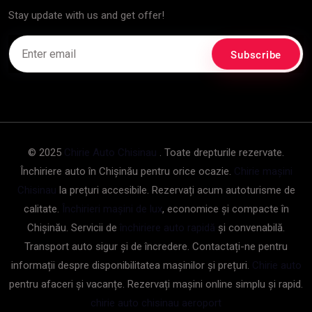
Stay update with us and get offer!
© 2025
Chirie Auto Chisinau
. Toate drepturile rezervate.
Închiriere auto în Chișinău pentru orice ocazie.
Chirie mașini
Chisinau
la prețuri accesibile. Rezervați acum autoturisme de
calitate.
Închirieri mașini de lux
, economice și compacte în
Chișinău. Servicii de
închiriere auto rapidă
și convenabilă.
Transport auto sigur și de încredere. Contactați-ne pentru
informații despre disponibilitatea mașinilor și prețuri.
Chirie auto
pentru afaceri și vacanțe. Rezervați mașini online simplu și rapid.
chirie auto chisinau aeroport