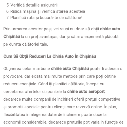
Verifică detaliile asigurării
Ridică mașina și verifică starea acesteia
Planifică ruta și bucură-te de călătorie!
Prin urmarea acestor pași, vei reuși nu doar să obții
chirie auto
Chișinău
la un preț avantajos, dar și să ai o experiență plăcută
pe durata călătoriei tale.
Cum Să Obții Reduceri La Chiria Auto În Chișinău
Obținerea celor mai bune
chirie auto Chișinău
poate fi adesea o
provocare, dar există mai multe metode prin care poți obține
reduceri esențiale. Când îți planifici călătoria, începe cu
cercetarea ofertelor disponibile la
chirie auto aeroport
,
deoarece multe companii de închirieri oferă prețuri competitive
și promoții speciale pentru clienții care rezervă online. În plus,
flexibilitatea în alegerea datei de închiriere poate duce la
economii considerabile, deoarece prețurile pot varia în funcție de