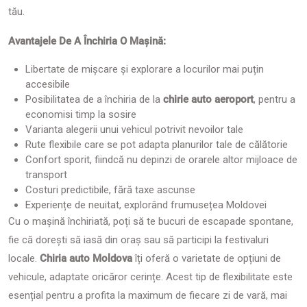
tău.
Avantajele De A Închiria O Mașină:
Libertate de mișcare și explorare a locurilor mai puțin
accesibile
Posibilitatea de a închiria de la
chirie auto aeroport
, pentru a
economisi timp la sosire
Varianta alegerii unui vehicul potrivit nevoilor tale
Rute flexibile care se pot adapta planurilor tale de călătorie
Confort sporit, fiindcă nu depinzi de orarele altor mijloace de
transport
Costuri predictibile, fără taxe ascunse
Experiențe de neuitat, explorând frumusețea Moldovei
Cu o mașină închiriată, poți să te bucuri de escapade spontane,
fie că dorești să iasă din oraș sau să participi la festivaluri
locale.
Chiria auto Moldova
îți oferă o varietate de opțiuni de
vehicule, adaptate oricăror cerințe. Acest tip de flexibilitate este
esențial pentru a profita la maximum de fiecare zi de vară, mai