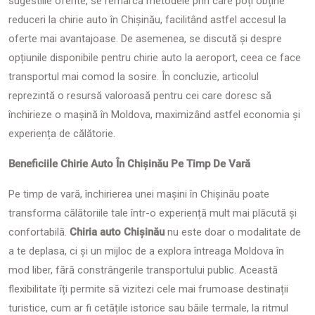
sugestiile oferite, se remarcă metodele prin care poți obține
reduceri la chirie auto în Chișinău, facilitând astfel accesul la
oferte mai avantajoase. De asemenea, se discută și despre
opțiunile disponibile pentru chirie auto la aeroport, ceea ce face
transportul mai comod la sosire. În concluzie, articolul
reprezintă o resursă valoroasă pentru cei care doresc să
închirieze o mașină în Moldova, maximizând astfel economia și
experiența de călătorie.
Beneficiile Chirie Auto În Chișinău Pe Timp De Vară
Pe timp de vară, închirierea unei mașini în Chișinău poate
transforma călătoriile tale într-o experiență mult mai plăcută și
confortabilă.
Chiria auto Chișinău
nu este doar o modalitate de
a te deplasa, ci și un mijloc de a explora întreaga Moldova în
mod liber, fără constrângerile transportului public. Această
flexibilitate îți permite să vizitezi cele mai frumoase destinații
turistice, cum ar fi cetățile istorice sau băile termale, la ritmul