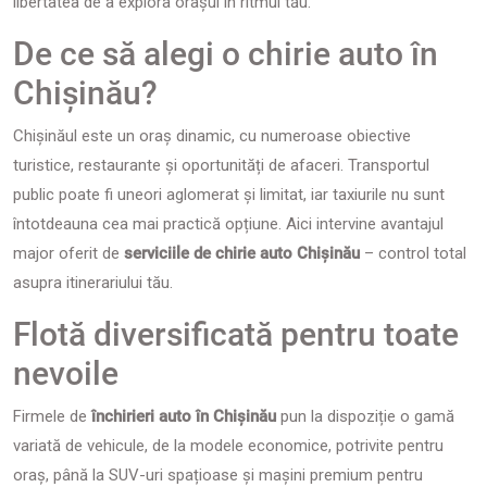
libertatea de a explora orașul în ritmul tău.
De ce să alegi o chirie auto în
Chișinău?
Chișinăul este un oraș dinamic, cu numeroase obiective
turistice, restaurante și oportunități de afaceri. Transportul
public poate fi uneori aglomerat și limitat, iar taxiurile nu sunt
întotdeauna cea mai practică opțiune. Aici intervine avantajul
major oferit de
serviciile de chirie auto Chișinău
– control total
asupra itinerariului tău.
Flotă diversificată pentru toate
nevoile
Firmele de
închirieri auto în Chișinău
pun la dispoziție o gamă
variată de vehicule, de la modele economice, potrivite pentru
oraș, până la SUV-uri spațioase și mașini premium pentru