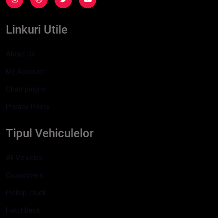
Linkuri Utile
About Us
My Account
Champaigns
Privacy Policy
Tipul Vehiculelor
All Vehicles
Crossovers
Pickup Truck
Hatchback