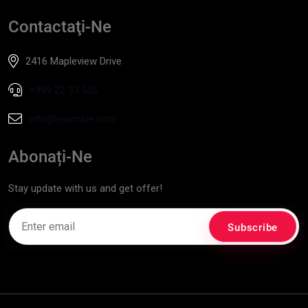
Contactaţi-Ne
2416 Mapleview Drive
+999 22 33 555
info@example.com
Abonați-Ne
Stay update with us and get offer!