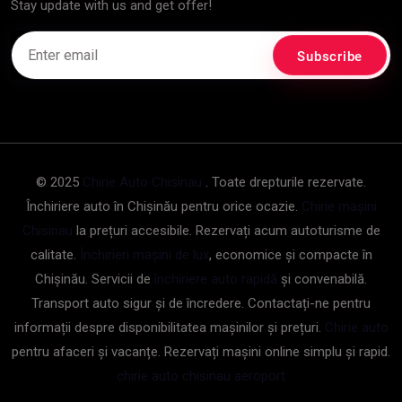
Stay update with us and get offer!
© 2025
Chirie Auto Chisinau
. Toate drepturile rezervate.
Închiriere auto în Chișinău pentru orice ocazie.
Chirie mașini
Chisinau
la prețuri accesibile. Rezervați acum autoturisme de
calitate.
Închirieri mașini de lux
, economice și compacte în
Chișinău. Servicii de
închiriere auto rapidă
și convenabilă.
Transport auto sigur și de încredere. Contactați-ne pentru
informații despre disponibilitatea mașinilor și prețuri.
Chirie auto
pentru afaceri și vacanțe. Rezervați mașini online simplu și rapid.
chirie auto chisinau aeroport