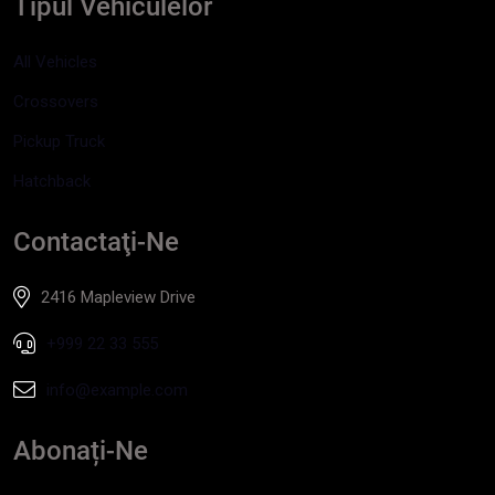
Tipul Vehiculelor
All Vehicles
Crossovers
Pickup Truck
Hatchback
Contactaţi-Ne
2416 Mapleview Drive
+999 22 33 555
info@example.com
Abonați-Ne