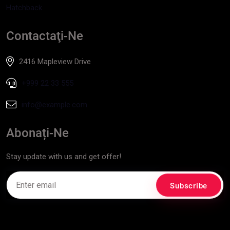
Hatchback
Contactaţi-Ne
2416 Mapleview Drive
+999 22 33 555
info@example.com
Abonați-Ne
Stay update with us and get offer!