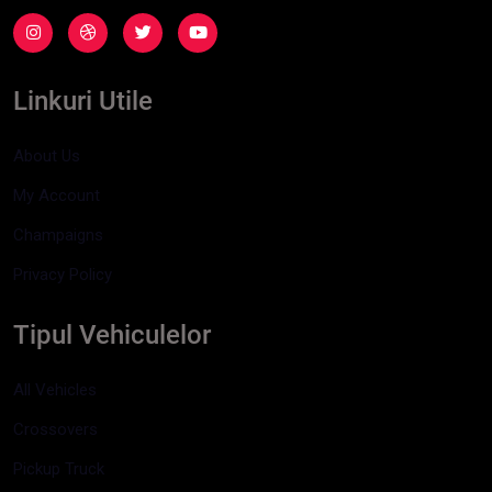
Linkuri Utile
About Us
My Account
Champaigns
Privacy Policy
Tipul Vehiculelor
All Vehicles
Crossovers
Pickup Truck