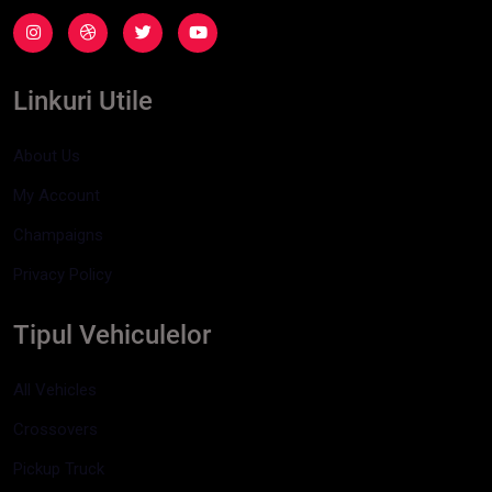
Linkuri Utile
About Us
My Account
Champaigns
Privacy Policy
Tipul Vehiculelor
All Vehicles
Crossovers
Pickup Truck