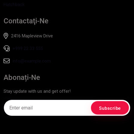
Hatchback
Contactaţi-Ne
2416 Mapleview Drive
+999 22 33 555
info@example.com
Abonați-Ne
Stay update with us and get offer!