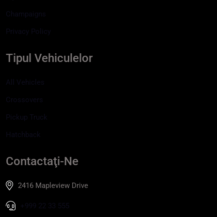
Champaigns
Privacy Policy
Tipul Vehiculelor
All Vehicles
Crossovers
Pickup Truck
Hatchback
Contactaţi-Ne
2416 Mapleview Drive
+999 22 33 555