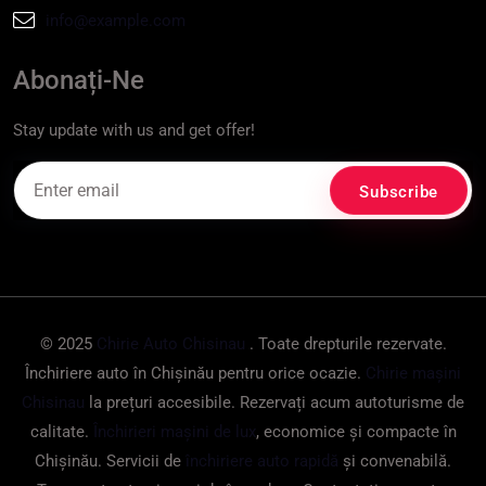
info@example.com
Abonați-Ne
Stay update with us and get offer!
© 2025
Chirie Auto Chisinau
. Toate drepturile rezervate.
Închiriere auto în Chișinău pentru orice ocazie.
Chirie mașini
Chisinau
la prețuri accesibile. Rezervați acum autoturisme de
calitate.
Închirieri mașini de lux
, economice și compacte în
Chișinău. Servicii de
închiriere auto rapidă
și convenabilă.