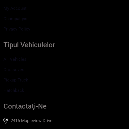
My Account
Champaigns
Privacy Policy
Tipul Vehiculelor
All Vehicles
Crossovers
Pickup Truck
Hatchback
Contactaţi-Ne
2416 Mapleview Drive