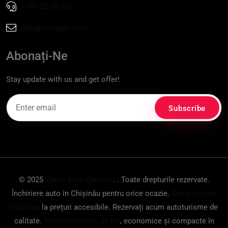
+999 22 33 555
info@example.com
Abonați-Ne
Stay update with us and get offer!
© 2025
Chirie Auto Chisinau
. Toate drepturile rezervate.
Închiriere auto în Chișinău pentru orice ocazie.
Chirie mașini
Chisinau
la prețuri accesibile. Rezervați acum autoturisme de
calitate.
Închirieri mașini de lux
, economice și compacte în