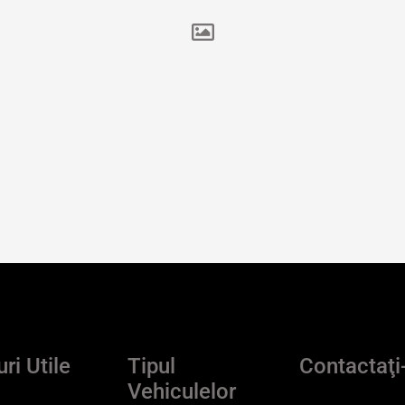
ri Utile
Tipul
Contactaţi
Vehiculelor