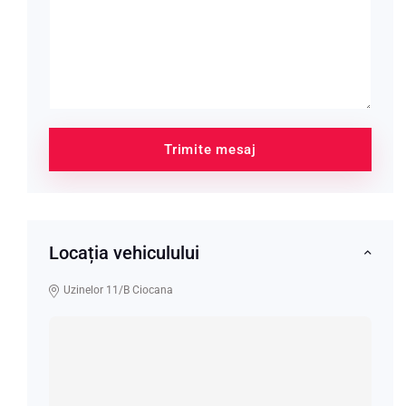
Trimite mesaj
Locația vehiculului
Uzinelor 11/B Ciocana