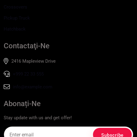
Crossovers
Pickup Truck
Hatchback
Contactaţi-Ne
2416 Mapleview Drive
+999 22 33 555
info@example.com
Abonați-Ne
Stay update with us and get offer!