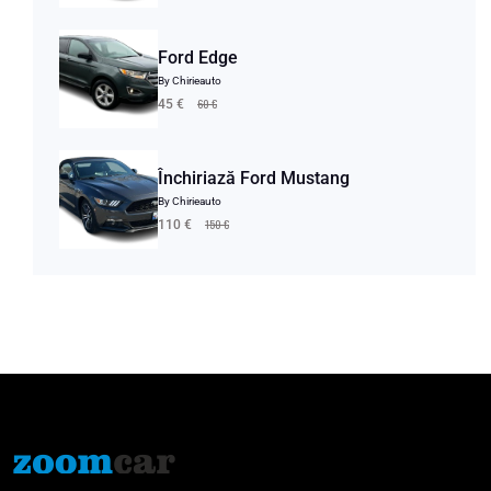
Ford Edge
By Chirieauto
60 €
45 €
Închiriază Ford Mustang
By Chirieauto
150 €
110 €