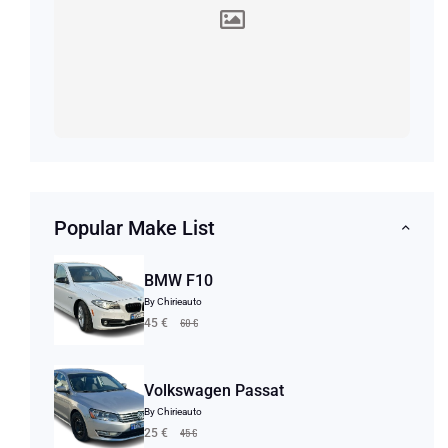
Popular Make List
BMW F10
By Chirieauto
60 €
45 €
Volkswagen Passat
By Chirieauto
45 €
25 €