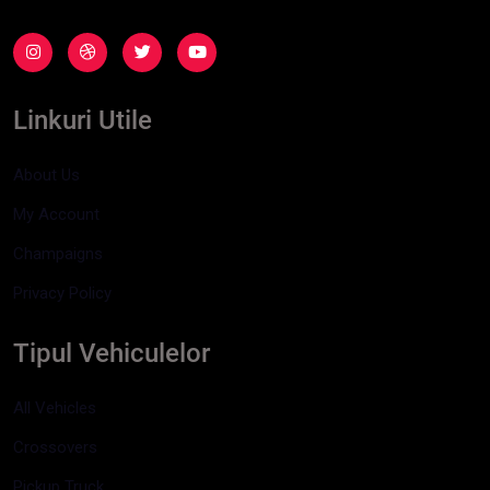
Linkuri Utile
About Us
My Account
Champaigns
Privacy Policy
Tipul Vehiculelor
All Vehicles
Crossovers
Pickup Truck