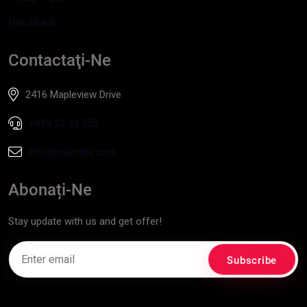
Hatchback
Contactaţi-Ne
2416 Mapleview Drive
+999 22 33 555
info@example.com
Abonați-Ne
Stay update with us and get offer!