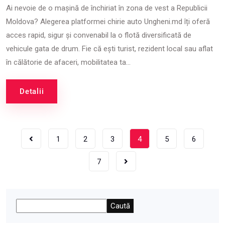
Ai nevoie de o mașină de închiriat în zona de vest a Republicii
Moldova? Alegerea platformei chirie auto Ungheni.md îți oferă
acces rapid, sigur și convenabil la o flotă diversificată de
vehicule gata de drum. Fie că ești turist, rezident local sau aflat
în călătorie de afaceri, mobilitatea ta...
Detalii
1
2
3
4
5
6
7
Caută