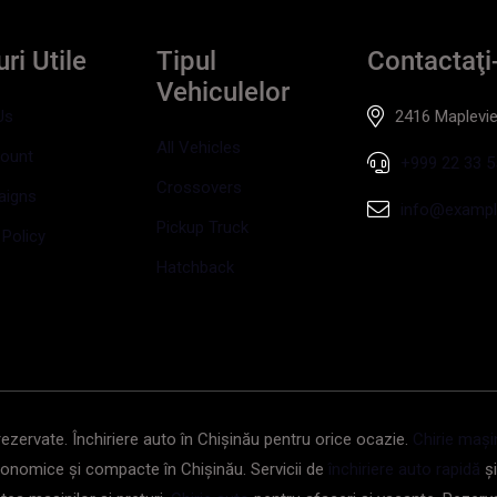
ri Utile
Tipul
Contactaţi
Vehiculelor
Us
2416 Maplevie
All Vehicles
ount
+999 22 33 5
Crossovers
aigns
info@examp
Pickup Truck
 Policy
Hatchback
rezervate. Închiriere auto în Chișinău pentru orice ocazie.
Chirie mași
conomice și compacte în Chișinău. Servicii de
închiriere auto rapidă
și