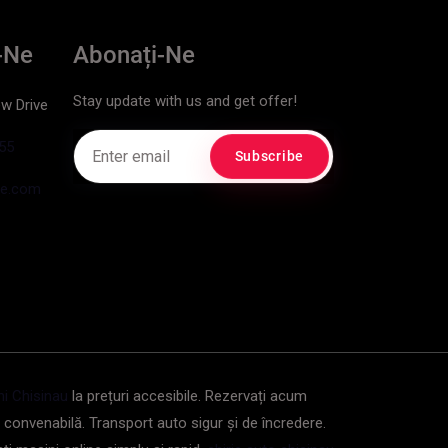
-Ne
Abonați-Ne
Stay update with us and get offer!
w Drive
55
le.com
ni Chisinau
la prețuri accesibile. Rezervați acum
 convenabilă. Transport auto sigur și de încredere.