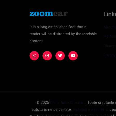
Linku
It is a long established fact that a
About 
reader will be distracted by the readable
My Acc
content.
Champ
Privacy
© 2025
Chirie Auto Chisinau
. Toate drepturile 
autoturisme de calitate.
Închirieri mașini de lux
, e