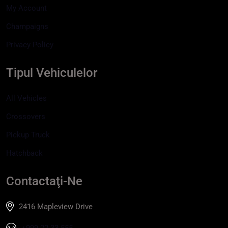
My Account
Champaigns
Privacy Policy
Tipul Vehiculelor
All Vehicles
Crossovers
Pickup Truck
Hatchback
Contactaţi-Ne
2416 Mapleview Drive