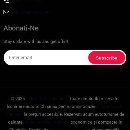
+999 22 33 555
info@example.com
Abonați-Ne
Stay update with us and get offer!
© 2025
Chirie Auto Chisinau
. Toate drepturile rezervate.
Închiriere auto în Chișinău pentru orice ocazie.
Chirie mașini
Chisinau
la prețuri accesibile. Rezervați acum autoturisme de
calitate.
Închirieri mașini de lux
, economice și compacte în